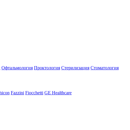
я
Офтальмология
Проктология
Стерилизация
Стоматология
hicon
Fazzini
Fiocchetti
GE Healthcare