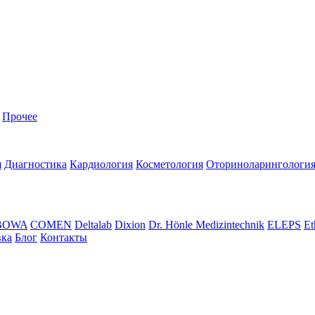
Прочее
я
Диагностика
Кардиология
Косметология
Оториноларингологи
BOWA
COMEN
Deltalab
Dixion
Dr. Hönle Medizintechnik
ELEPS
Et
вка
Блог
Контакты