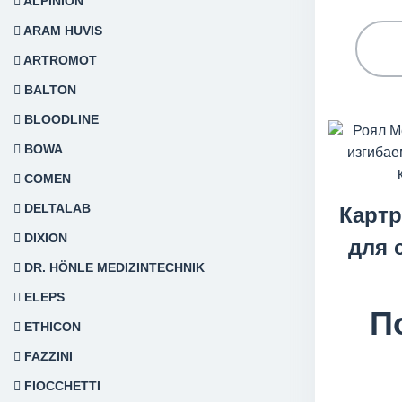
ALPINION
ARAM HUVIS
ARTROMOT
BALTON
BLOODLINE
BOWA
COMEN
DELTALAB
Карт
DIXION
для 
DR. HÖNLE MEDIZINTECHNIK
ELEPS
П
ETHICON
FAZZINI
FIOCCHETTI