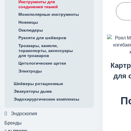
Инструменты для
соединения тканей
Монополярные инструменты
Ножницы
Окклюдеры
Рукояти для шейверов
Троакары, канюли,
торакопорты, аксессуары
для троакаров
Цитологические щетки
Карт
Электроды
для 
Шейверы ротационные
Эвакуаторы дыма
П
Эндохирургические комплексы
Эндоскопия
Бренды