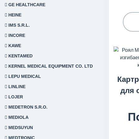
GE HEALTHCARE
HEINE
IMS S.R.L.
INCORE
KAWE
KENTAMED
KERNEL MEDICAL EQUIPMENT CO. LTD
LEPU MEDICAL
Карт
LINLINE
для 
LOJER
MEDETRON S.R.O.
П
MEDIOLA
MEDSUYUN
MEDTRONIC