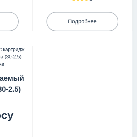
Подробнее
баемый
0-2.5)
осу