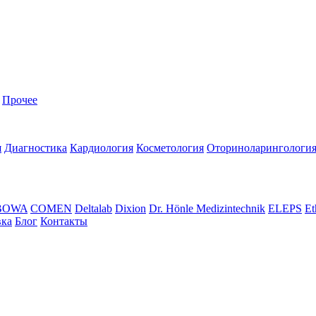
Прочее
я
Диагностика
Кардиология
Косметология
Оториноларингологи
BOWA
COMEN
Deltalab
Dixion
Dr. Hönle Medizintechnik
ELEPS
Et
вка
Блог
Контакты