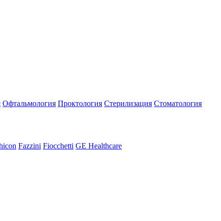
я
Офтальмология
Проктология
Стерилизация
Стоматология
hicon
Fazzini
Fiocchetti
GE Healthcare