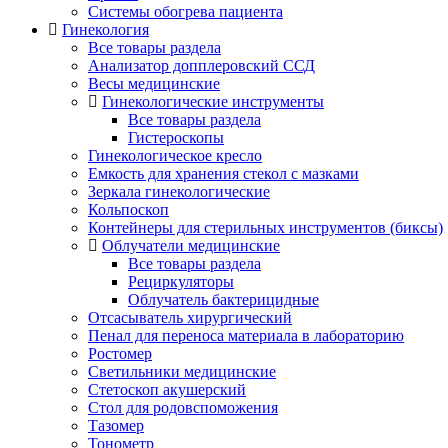
Системы обогрева пациента
Гинекология
Все товары раздела
Анализатор допплеровский ССД
Весы медицинские
Гинекологические инструменты
Все товары раздела
Гистероскопы
Гинекологическое кресло
Емкость для хранения стекол с мазками
Зеркала гинекологические
Кольпоскоп
Контейнеры для стерильных инструментов (биксы)
Облучатели медицинские
Все товары раздела
Рециркуляторы
Облучатель бактерицидные
Отсасыватель хирургический
Пенал для переноса материала в лабораторию
Ростомер
Светильники медицинские
Стетоскоп акушерский
Стол для родовспоможения
Тазомер
Тонометр